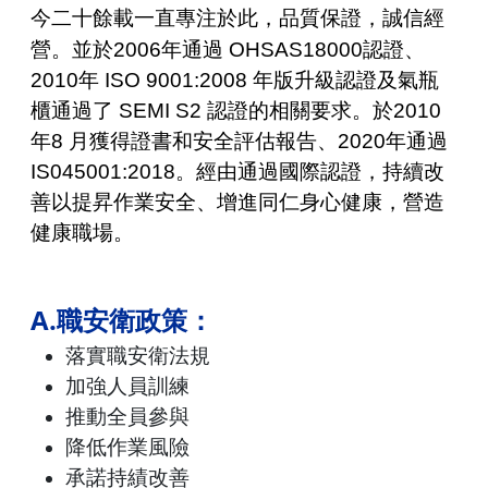
今二十餘載一直專注於此，品質保證，誠信經
營。並
於
2006
年通過
OHSAS18000
認證、
2010
年
ISO 9001:2008
年版升級認證及氣瓶
櫃通過了
SEMI S2
認證的相關要求。於
2010
年
8
月獲得證書和安全評估報告、
2020
年通過
IS045001:2018
。經由通過國際認證，持續改
善以提昇作業安全、增進同仁身心健康，營造
健康職場。
A.職安衛政策：
落實職安衛法規
加強人員訓練
推動全員參與
降低作業風險
承諾持績改善