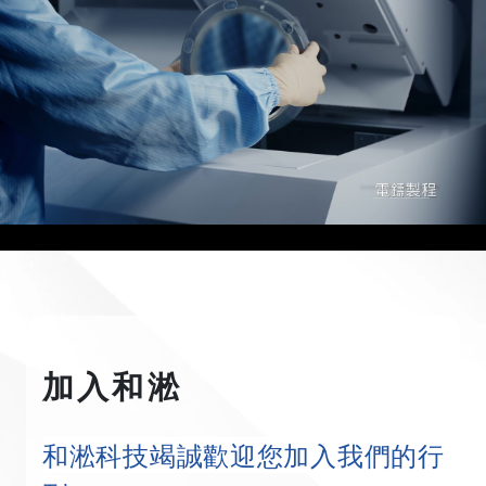
健
助
ISO 
安
醫
化
議
產
氏
時
優
取
取
健
部
良
刊
工
口
走
德
45001 
心
材
傑
行
業
第
紀
職
得
得
康
國
供
Newsweek「2025
程」
績
馬
國
: 
職
開
出
動
園
三
錄
場
認
認
照
際
應
年
動
優
拉
德
2018
場
發
供
夥
區
方
證
獎
證
證
護！
貿
商
全
土
廠
松
勒
審
認
製
應
伴
服
企
書
牌
HAHAGO
易
卓
球
典
商
獲
斯
核
證
造
商
務
業
線
局
越
最
禮
證
最
登
通
事
中
認
上
ICP
表
值
書
大
華
過，
業
心
證
運
廠
現
得
運
語
並
處
感
動
商
獎
信
動
學
取
專
謝
會
認
賴
健
校
得
題
狀
助
證
公
促
活
認
報
攻
司」
平
動
證
導
和
榜
台
「Taiwan 
淞
單
加入和淞
HAHAGO
meets 
科
之
Dresden」
技
和淞科技竭誠歡迎您加入我們的行
完
落
賽
實