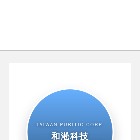
TAIWAN PURITIC CORP.
和淞科技