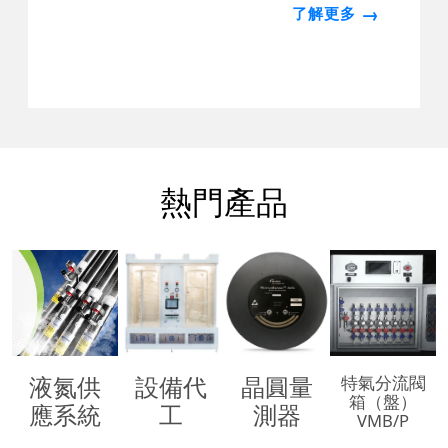
→
了解更多
熱門產品
液氮供
設備代
晶圓量
特氣分流閥
箱（盤）
應系統
工
測器