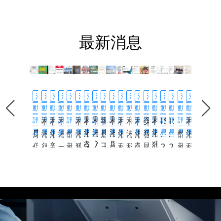
最新消息
活
活
活
活
活
活
活
活
活
活
活
活
活
活
活
活
活
活
活
動
動
動
動
動
動
動
動
動
動
動
動
動
動
動
動
動
動
動
【健
和
和
和
【媒
和
響
和
和
和
榮
ISO9001 
ISO45001 
【媒
和
訊
訊
訊
訊
訊
訊
訊
和
訊
和
訊
訊
和
訊
訊
訊
訊
訊
和
訊
訊
訊
訊
息
康
息
淞
息
淞
2026.06.25
息
淞
2026.05.11
息
體
2026.04.21
息
淞
2026.03.23
息
2026.01.26
息
2025.12.15
息
應
2025.11.26
息
2025.10.20
息
淞
2025.10.25
息
淞
2025.08.18
息
淞
2025.09.30
息
獲
2025.08.21
息
2025.06.20
息
: 
2025.01.22
息
: 
2024.11.18
息
體
2024.07.0
息
淞
2024.07
2023.1
202
淞
淞
淞
淞
促
德
新
一
報
獲
榮
入
玉
舉
科
科
榮
國
獲
2015 
2018 
報
科
獲
選
行
頒
進
國
加
廠/
導】
頒
山
技
技
獲
建
系
系
導】 
技
台
美
「新
112
活
子
坡
二
和
華
ESG
榮
通
無
署
統
統
關
獲
積
國
總
年
動】
公
子
廠
淞
邦
永
獲
過
災
健
重
重
注
頒
2025
新
部
度
城
司
公
取
科
低
續
新
鄧
害
康
審，
審，
員
經
年
聞
新
出
市
贊
司 
得
技
碳
倡
竹
白
工
績
並
並
工
濟
優
週
建
進