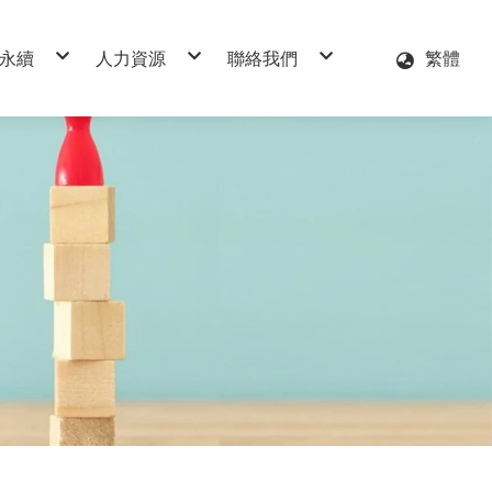
永續
人力資源
聯絡我們
繁體
續報告書
教育訓練
服務據點
場健康管理
福利措施
線上諮詢
害關係人
加入和淞
業安全衛生管理
告
會關懷
訊
核主管及會計師之溝通情形