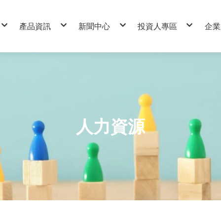
產品資訊
新聞中心
投資人專區
企業
代理經銷
活動訊息
財務資訊
永
廠務系統工程
公司榮耀
股東服務
職
設備製造OEM/ODM
展覽資訊
公司治理
利
處品質政策
醫材開發製造
職
董事會
每月營收報
股東會
策
社
OEM/ODM設備代工
霧化技術與應用
氣體純化設備
廠務工程設備
功能性委員會
財務報告
主要股東資
設備升級
專業代工服務
PSA氮氣產生器
氣體監控系統
內部稽核
股價查詢
設備開發
分析與檢測服務
晶圓量測器
化學供應系統
獨立董事與內部稽
聯絡資訊
高潔淨隔膜閥製造
液氮供應系統
公司重要規章制度
接班規劃
人力資源